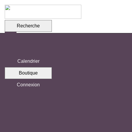
Recherche
Calendrier
Boutique
Votre association
Mission de l'association
Connexion
Équipe
Comités
Vision 2030 - Transition notariale
Commanditaires
Emplois