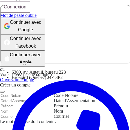
Connexion
Mot de passe oublié
Continuer avec
Google
Continuer avec
Facebook
Continuer avec
Apple
ou
6300, av. Auteuil, bureau 223
Vous n'avez pas de compte ?
Brossard (Québec) J4Z 3P2
Ouvrez un compte
Créer un compte
Code Notaire
Date d'Assermentation
Prénom
Nom
Courriel
Le mot de passe doit contenir :