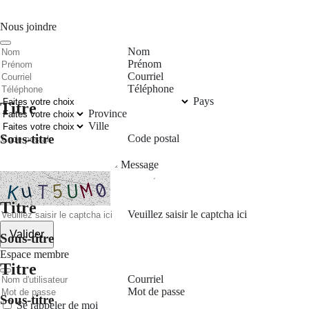
Nous joindre
Nom
Prénom
Courriel
Téléphone
Pays
Titre
Province
Ville
Sous-titre
Code postal
Message
Titre
Veuillez saisir le captcha ici
Valider
Sous-titre
Espace membre
Titre
Courriel
Mot de passe
Sous-titre
Se rappeler de moi