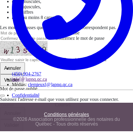
des minuscules,
des majuscules,
des chiffres
avoir au moins 8 caractères
Les mots de passes que vous avez saisis ne correspondent pas.
Mot de passe
Confirmez le mot de passe
Veuillez saisir le captcha ici
Annuler
(450) 904-2767
info[@]apnq.qc.ca
Valider
Médias:
clemieux[@]apnq.qc.ca
Mot de passe oublié
Confidentialité
Saisissez l'adresse e-mail que vous utilisez pour vous connecter.
Courriel
Annuler
Conditions générales
©2026 Association professionnelle des notaires du
Québec - Tous droits réservés
Valider