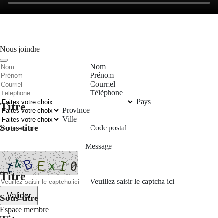
Nous joindre
Nom
Prénom
Courriel
Téléphone
Pays
Titre
Province
Ville
Sous-titre
Code postal
Message
Titre
Veuillez saisir le captcha ici
Valider
Sous-titre
Espace membre