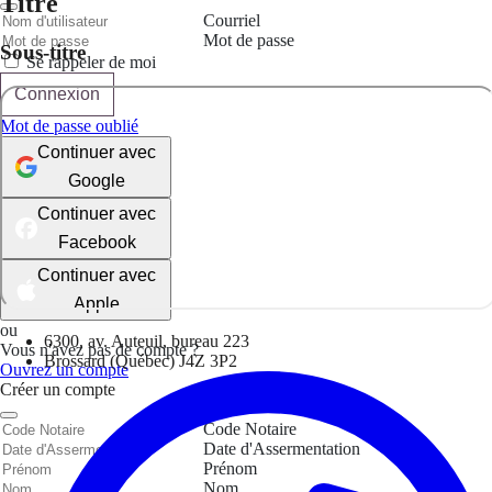
Titre
Courriel
Mot de passe
Sous-titre
Se rappeler de moi
Connexion
Mot de passe oublié
Continuer avec
Google
Continuer avec
Facebook
Continuer avec
Apple
ou
6300, av. Auteuil, bureau 223
Vous n'avez pas de compte ?
Brossard (Québec) J4Z 3P2
Ouvrez un compte
Créer un compte
Code Notaire
Date d'Assermentation
Prénom
Nom