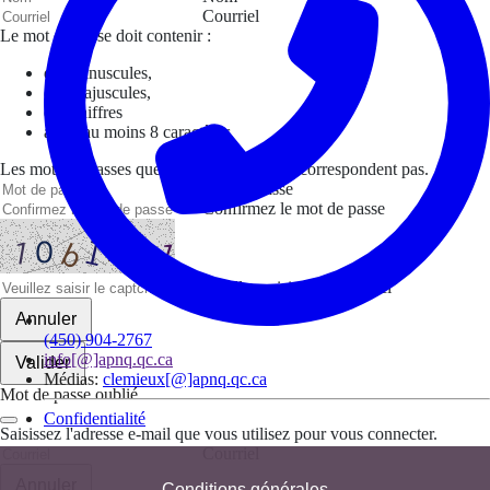
Courriel
Le mot de passe doit contenir :
des minuscules,
des majuscules,
des chiffres
avoir au moins 8 caractères
Les mots de passes que vous avez saisis ne correspondent pas.
Mot de passe
Confirmez le mot de passe
Veuillez saisir le captcha ici
Annuler
(450) 904-2767
info[@]apnq.qc.ca
Valider
Médias:
clemieux[@]apnq.qc.ca
Mot de passe oublié
Confidentialité
Saisissez l'adresse e-mail que vous utilisez pour vous connecter.
Courriel
Annuler
Conditions générales