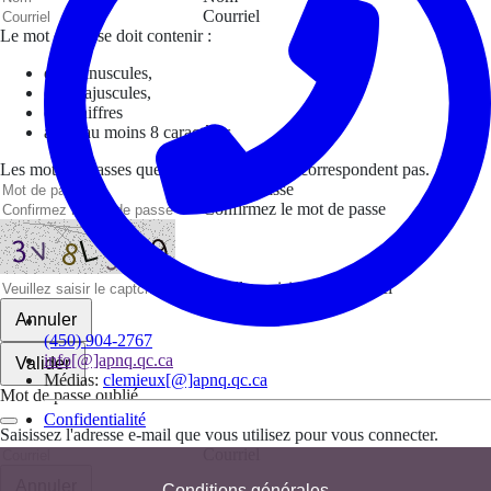
Courriel
Le mot de passe doit contenir :
des minuscules,
des majuscules,
des chiffres
avoir au moins 8 caractères
Les mots de passes que vous avez saisis ne correspondent pas.
Mot de passe
Confirmez le mot de passe
Veuillez saisir le captcha ici
Annuler
(450) 904-2767
info[@]apnq.qc.ca
Valider
Médias:
clemieux[@]apnq.qc.ca
Mot de passe oublié
Confidentialité
Saisissez l'adresse e-mail que vous utilisez pour vous connecter.
Courriel
Annuler
Conditions générales