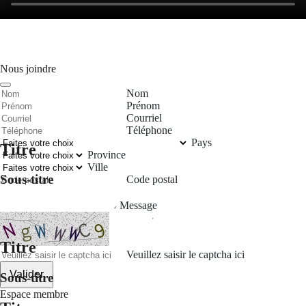
Nous joindre
Nom
Prénom
Courriel
Téléphone
Pays
Titre
Province
Ville
Sous-titre
Code postal
Message
Titre
Veuillez saisir le captcha ici
Valider
Sous-titre
Espace membre