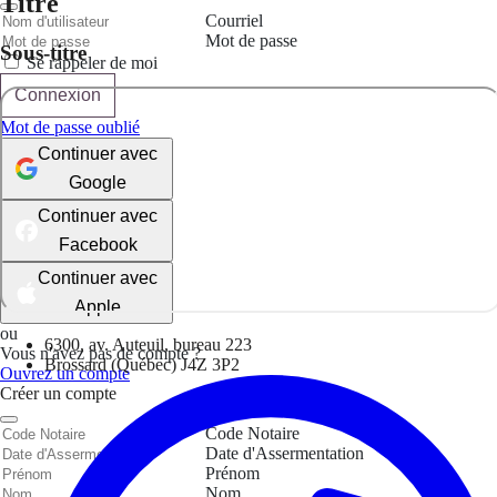
Titre
Courriel
Mot de passe
Sous-titre
Se rappeler de moi
Connexion
Mot de passe oublié
Continuer avec
Google
Continuer avec
Facebook
Continuer avec
Apple
ou
6300, av. Auteuil, bureau 223
Vous n'avez pas de compte ?
Brossard (Québec) J4Z 3P2
Ouvrez un compte
Créer un compte
Code Notaire
Date d'Assermentation
Prénom
Nom