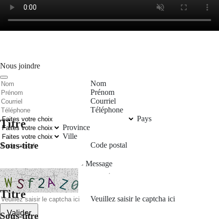
Nous joindre
Nom
Prénom
Courriel
Téléphone
Pays
Titre
Province
Ville
Sous-titre
Code postal
Message
Titre
Veuillez saisir le captcha ici
Valider
Sous-titre