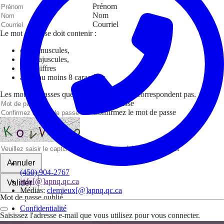
Prénom
Nom
Courriel
Le mot de passe doit contenir :
des minuscules,
des majuscules,
des chiffres
avoir au moins 8 caractères
Les mots de passes que vous avez saisis ne correspondent pas.
Mot de passe
Confirmez le mot de passe
Veuillez saisir le captcha ici
Annuler
(450) 904-2767
info[@]apnq.qc.ca
Valider
Médias:
clemieux[@]apnq.qc.ca
Mot de passe oublié
Confidentialité
Saisissez l'adresse e-mail que vous utilisez pour vous connecter.