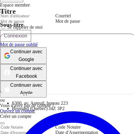
Espace membre
Titre
Courriel
Mot de passe
Sous-titre
Se rappeler de moi
Connexion
Mot de passe oublié
Continuer avec
Google
Continuer avec
Facebook
Continuer avec
Apple
ou
6300, av. Auteuil, bureau 223
Vous n'avez pas de compte ?
Brossard (Québec) J4Z 3P2
Ouvrez un compte
Créer un compte
Code Notaire
Date d'Assermentation