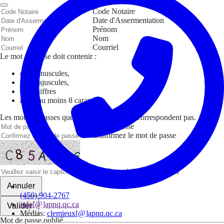
Code Notaire
Date d'Assermentation
Prénom
Nom
Courriel
Le mot de passe doit contenir :
des minuscules,
des majuscules,
des chiffres
avoir au moins 8 caractères
Les mots de passes que vous avez saisis ne correspondent pas.
Mot de passe
Confirmez le mot de passe
Veuillez saisir le captcha ici
Annuler
(450) 904-2767
info[@]apnq.qc.ca
Valider
Médias:
clemieux[@]apnq.qc.ca
Mot de passe oublié