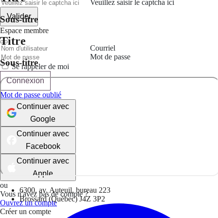
Veuillez saisir le captcha ici
Valider
Sous-titre
Espace membre
Titre
Courriel
Mot de passe
Sous-titre
Se rappeler de moi
Connexion
Mot de passe oublié
Continuer avec
Google
Continuer avec
Facebook
Continuer avec
Apple
ou
6300, av. Auteuil, bureau 223
Vous n'avez pas de compte ?
Brossard (Québec) J4Z 3P2
Ouvrez un compte
Créer un compte