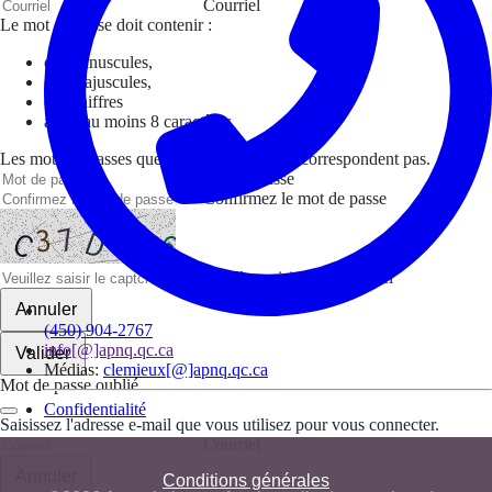
Courriel
Le mot de passe doit contenir :
des minuscules,
des majuscules,
des chiffres
avoir au moins 8 caractères
Les mots de passes que vous avez saisis ne correspondent pas.
Mot de passe
Confirmez le mot de passe
Veuillez saisir le captcha ici
Annuler
(450) 904-2767
info[@]apnq.qc.ca
Valider
Médias:
clemieux[@]apnq.qc.ca
Mot de passe oublié
Confidentialité
Saisissez l'adresse e-mail que vous utilisez pour vous connecter.
Courriel
Annuler
Conditions générales