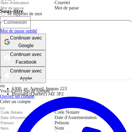
Courriel
Mot de passe
Sous-titre
Se rappeler de moi
Connexion
Mot de passe oublié
Continuer avec
Google
Continuer avec
Facebook
Continuer avec
Apple
ou
6300, av. Auteuil, bureau 223
Vous n'avez pas de compte ?
Brossard (Québec) J4Z 3P2
Ouvrez un compte
Créer un compte
Code Notaire
Date d'Assermentation
Prénom
Nom