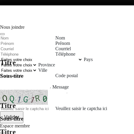
Nous joindre
Nom
Prénom
Courriel
Téléphone
Pays
Titre
Province
Ville
Sous-titre
Code postal
Message
Titre
Veuillez saisir le captcha ici
Valider
Sous-titre
Espace membre
Titre