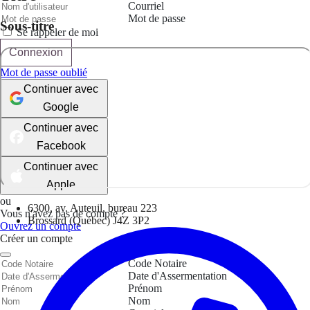
Courriel
Mot de passe
Sous-titre
Se rappeler de moi
Connexion
Mot de passe oublié
Continuer avec
Google
Continuer avec
Facebook
Continuer avec
Apple
ou
6300, av. Auteuil, bureau 223
Vous n'avez pas de compte ?
Brossard (Québec) J4Z 3P2
Ouvrez un compte
Créer un compte
Code Notaire
Date d'Assermentation
Prénom
Nom