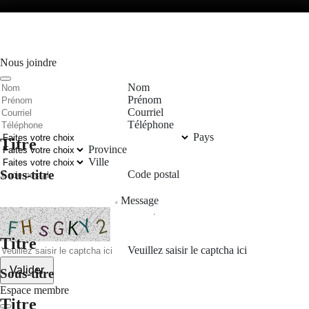
Nous joindre
Nom
Prénom
Courriel
Téléphone
Pays
Titre
Province
Ville
Sous-titre
Code postal
Message
Titre
Veuillez saisir le captcha ici
Valider
Sous-titre
Espace membre
Titre