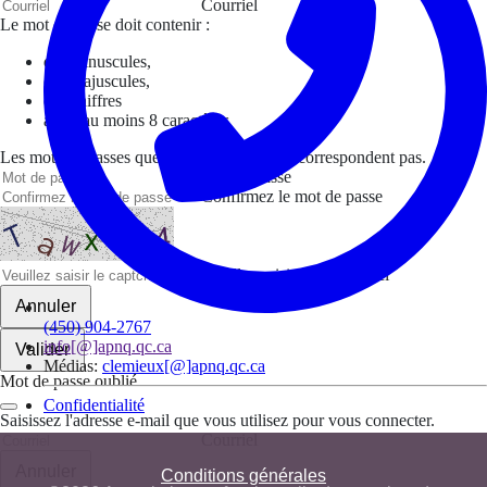
Courriel
Le mot de passe doit contenir :
des minuscules,
des majuscules,
des chiffres
avoir au moins 8 caractères
Les mots de passes que vous avez saisis ne correspondent pas.
Mot de passe
Confirmez le mot de passe
Veuillez saisir le captcha ici
Annuler
(450) 904-2767
info[@]apnq.qc.ca
Valider
Médias:
clemieux[@]apnq.qc.ca
Mot de passe oublié
Confidentialité
Saisissez l'adresse e-mail que vous utilisez pour vous connecter.
Courriel
Annuler
Conditions générales