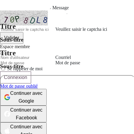
Message
Titre
Veuillez saisir le captcha ici
Valider
Sous-titre
Espace membre
Titre
Courriel
Mot de passe
Sous-titre
Se rappeler de moi
Connexion
Mot de passe oublié
Continuer avec
Google
Continuer avec
Facebook
Continuer avec