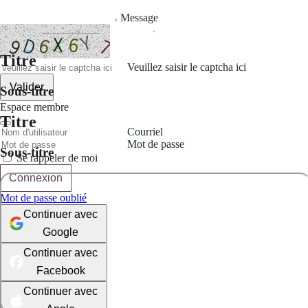
Message
Titre
Veuillez saisir le captcha ici
Valider
Sous-titre
Espace membre
Titre
Courriel
Mot de passe
Sous-titre
Se rappeler de moi
Connexion
Mot de passe oublié
Continuer avec
Google
Continuer avec
Facebook
Continuer avec