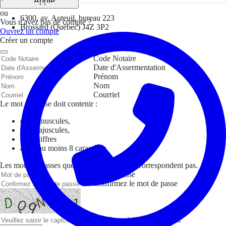
Apple
ou
6300, av. Auteuil, bureau 223
Vous n'avez pas de compte ?
Brossard (Québec) J4Z 3P2
Ouvrez un compte
Créer un compte
Code Notaire
Date d'Assermentation
Prénom
Nom
Courriel
Le mot de passe doit contenir :
des minuscules,
des majuscules,
des chiffres
avoir au moins 8 caractères
Les mots de passes que vous avez saisis ne correspondent pas.
Mot de passe
Confirmez le mot de passe
Veuillez saisir le captcha ici