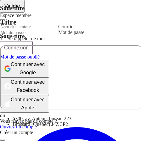
Valider
Sous-titre
Espace membre
Titre
Courriel
Mot de passe
Sous-titre
Se rappeler de moi
Connexion
Mot de passe oublié
Continuer avec
Google
Continuer avec
Facebook
Continuer avec
Apple
ou
6300, av. Auteuil, bureau 223
Vous n'avez pas de compte ?
Brossard (Québec) J4Z 3P2
Ouvrez un compte
Créer un compte