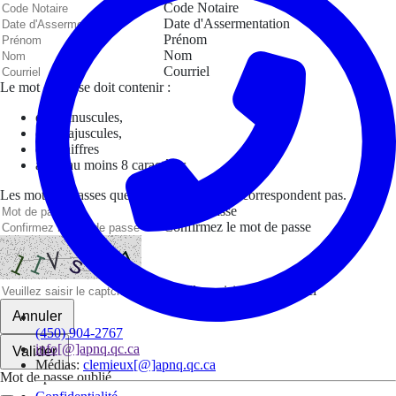
Code Notaire
Date d'Assermentation
Prénom
Nom
Courriel
Le mot de passe doit contenir :
des minuscules,
des majuscules,
des chiffres
avoir au moins 8 caractères
Les mots de passes que vous avez saisis ne correspondent pas.
Mot de passe
Confirmez le mot de passe
Veuillez saisir le captcha ici
Annuler
(450) 904-2767
info[@]apnq.qc.ca
Valider
Médias:
clemieux[@]apnq.qc.ca
Mot de passe oublié