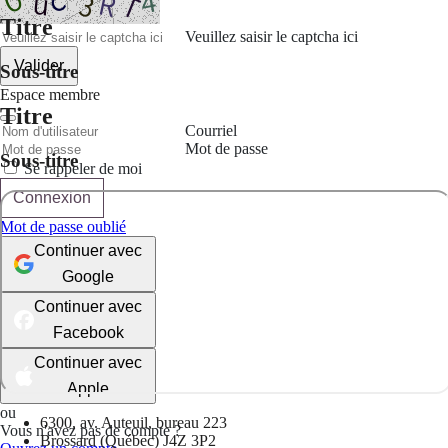
Titre
Veuillez saisir le captcha ici
Valider
Sous-titre
Espace membre
Titre
Courriel
Mot de passe
Sous-titre
Se rappeler de moi
Connexion
Mot de passe oublié
Continuer avec
Google
Continuer avec
Facebook
Continuer avec
Apple
ou
6300, av. Auteuil, bureau 223
Vous n'avez pas de compte ?
Brossard (Québec) J4Z 3P2