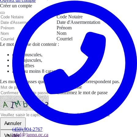
Ouvrez un compte
Créer un compte
Code Notaire
Date d'Assermentation
Prénom
Nom
Courriel
Le mot de passe doit contenir :
des minuscules,
des majuscules,
des chiffres
avoir au moins 8 caractères
Les mots de passes que vous avez saisis ne correspondent pas.
Mot de passe
Confirmez le mot de passe
Veuillez saisir le captcha ici
Annuler
(450) 904-2767
info[@]apnq.qc.ca
Valider