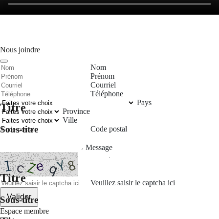
Nous joindre
Nom
Prénom
Courriel
Téléphone
Pays
Titre
Province
Ville
Sous-titre
Code postal
Message
Titre
Veuillez saisir le captcha ici
Valider
Sous-titre
Espace membre