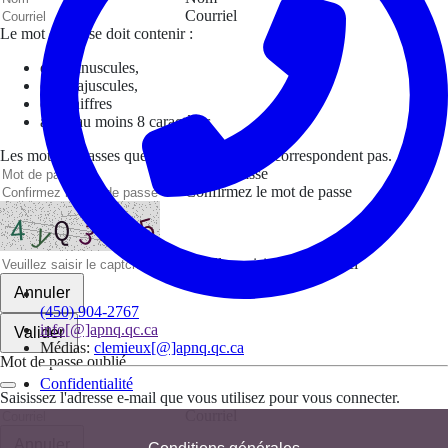
Courriel
Le mot de passe doit contenir :
des minuscules,
des majuscules,
des chiffres
avoir au moins 8 caractères
Les mots de passes que vous avez saisis ne correspondent pas.
Mot de passe
Confirmez le mot de passe
Veuillez saisir le captcha ici
Annuler
(450) 904-2767
info[@]apnq.qc.ca
Valider
Médias:
clemieux[@]apnq.qc.ca
Mot de passe oublié
Confidentialité
Saisissez l'adresse e-mail que vous utilisez pour vous connecter.
Courriel
Annuler