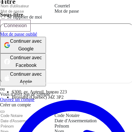
Titre
Courriel
Mot de passe
Sous-titre
Se rappeler de moi
Connexion
Mot de passe oublié
Continuer avec
Google
Continuer avec
Facebook
Continuer avec
Apple
ou
6300, av. Auteuil, bureau 223
Vous n'avez pas de compte ?
Brossard (Québec) J4Z 3P2
Ouvrez un compte
Créer un compte
Code Notaire
Date d'Assermentation
Prénom
Nom