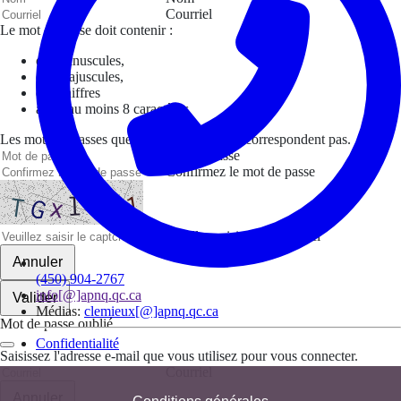
Courriel
Le mot de passe doit contenir :
des minuscules,
des majuscules,
des chiffres
avoir au moins 8 caractères
Les mots de passes que vous avez saisis ne correspondent pas.
Mot de passe
Confirmez le mot de passe
Veuillez saisir le captcha ici
Annuler
(450) 904-2767
info[@]apnq.qc.ca
Valider
Médias:
clemieux[@]apnq.qc.ca
Mot de passe oublié
Confidentialité
Saisissez l'adresse e-mail que vous utilisez pour vous connecter.
Courriel
Annuler