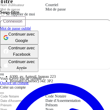
Titre
Courriel
Mot de passe
Sous-titre
Se rappeler de moi
Connexion
Mot de passe oublié
Continuer avec
Google
Continuer avec
Facebook
Continuer avec
Apple
ou
6300, av. Auteuil, bureau 223
Vous n'avez pas de compte ?
Brossard (Québec) J4Z 3P2
Ouvrez un compte
Créer un compte
Code Notaire
Date d'Assermentation
Prénom
Nom