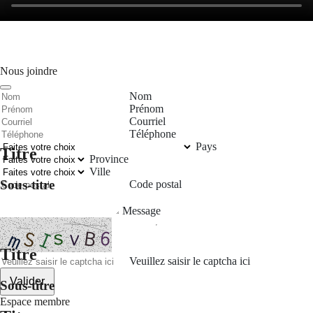
Nous joindre
Nom
Prénom
Courriel
Téléphone
Pays
Titre
Province
Ville
Sous-titre
Code postal
Message
Titre
Veuillez saisir le captcha ici
Valider
Sous-titre
Espace membre