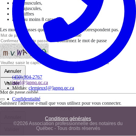
des minuscules,
des majuscules,
des chiffres
avoir au moins 8 caractères
Les mots de passes que vous avez saisis ne correspondent pas.
Mot de passe
Confirmez le mot de passe
Veuillez saisir le captcha ici
Annuler
(450) 904-2767
info[@]apnq.qc.ca
Valider
Médias:
clemieux[@]apnq.qc.ca
Mot de passe oublié
Confidentialité
Saisissez l'adresse e-mail que vous utilisez pour vous connecter.
Courriel
Annuler
Conditions générales
©2026 Association professionnelle des notaires du
Québec - Tous droits réservés
Valider