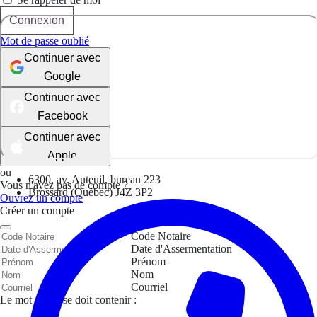
Connexion
Mot de passe oublié
Continuer avec
Google
Continuer avec
Facebook
Continuer avec
Apple
ou
6300, av. Auteuil, bureau 223
Vous n'avez pas de compte ?
Brossard (Québec) J4Z 3P2
Ouvrez un compte
Créer un compte
Code Notaire
Date d'Assermentation
Prénom
Nom
Courriel
Le mot de passe doit contenir :