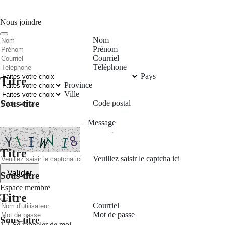
Nous joindre
Nom
Prénom
Courriel
Téléphone
Pays
Titre
Province
Ville
Sous-titre
Code postal
Message
Titre
Veuillez saisir le captcha ici
Valider
Sous-titre
Espace membre
Titre
Courriel
Mot de passe
Sous-titre
Se rappeler de moi