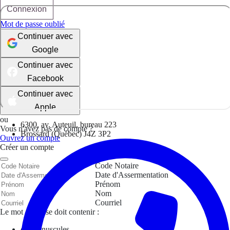
Connexion
Mot de passe oublié
Continuer avec
Google
Continuer avec
Facebook
Continuer avec
Apple
ou
6300, av. Auteuil, bureau 223
Vous n'avez pas de compte ?
Brossard (Québec) J4Z 3P2
Ouvrez un compte
Créer un compte
Code Notaire
Date d'Assermentation
Prénom
Nom
Courriel
Le mot de passe doit contenir :
des minuscules,