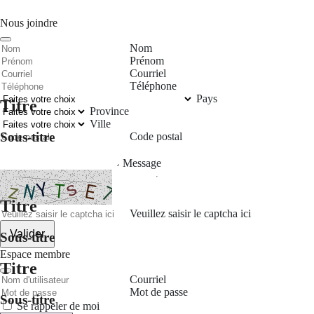
Nous joindre
Nom
Prénom
Courriel
Téléphone
Pays
Titre
Province
Ville
Sous-titre
Code postal
Message
Titre
Veuillez saisir le captcha ici
Valider
Sous-titre
Espace membre
Titre
Courriel
Mot de passe
Sous-titre
Se rappeler de moi