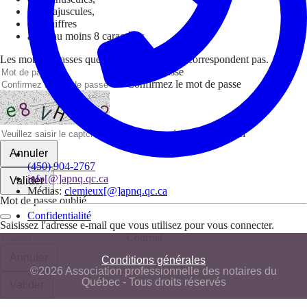
des majuscules,
des chiffres
avoir au moins 8 caractères
Les mots de passes que vous avez saisis ne correspondent pas.
Mot de passe
Confirmez le mot de passe
Veuillez saisir le captcha ici
Annuler
(450) 904-2767
info[@]apnq.qc.ca
Valider
Médias:
clemieux[@]apnq.qc.ca
Mot de passe oublié
Confidentialité
Saisissez l'adresse e-mail que vous utilisez pour vous connecter.
Courriel
Annuler
Conditions générales
©2026 Association professionnelle des notaires du
Québec - Tous droits réservés
Valider