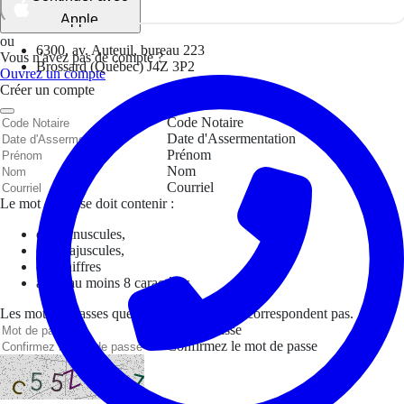
Apple
ou
6300, av. Auteuil, bureau 223
Vous n'avez pas de compte ?
Brossard (Québec) J4Z 3P2
Ouvrez un compte
Créer un compte
Code Notaire
Date d'Assermentation
Prénom
Nom
Courriel
Le mot de passe doit contenir :
des minuscules,
des majuscules,
des chiffres
avoir au moins 8 caractères
Les mots de passes que vous avez saisis ne correspondent pas.
Mot de passe
Confirmez le mot de passe