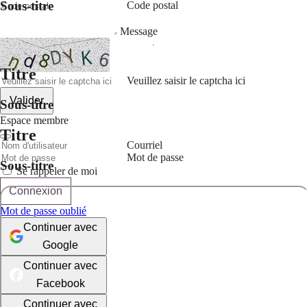
Sous-titre
Code postal
Message
Titre
Veuillez saisir le captcha ici
Valider
Sous-titre
Espace membre
Titre
Courriel
Mot de passe
Sous-titre
Se rappeler de moi
Connexion
Mot de passe oublié
Continuer avec
Google
Continuer avec
Facebook
Continuer avec