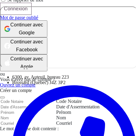
Connexion
Mot de passe oublié
Continuer avec
Google
Continuer avec
Facebook
Continuer avec
Apple
ou
6300, av. Auteuil, bureau 223
Vous n'avez pas de compte ?
Brossard (Québec) J4Z 3P2
Ouvrez un compte
Créer un compte
Code Notaire
Date d'Assermentation
Prénom
Nom
Courriel
Le mot de passe doit contenir :