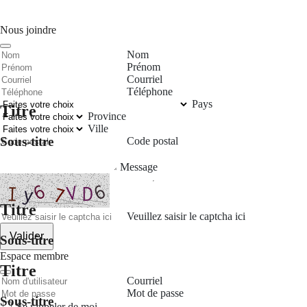
Nous joindre
Nom
Prénom
Courriel
Téléphone
Pays
Titre
Province
Ville
Sous-titre
Code postal
Message
Titre
Veuillez saisir le captcha ici
Valider
Sous-titre
Espace membre
Titre
Courriel
Mot de passe
Sous-titre
Se rappeler de moi