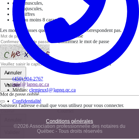
des minuscules,
des majuscules,
des chiffres
avoir au moins 8 caractères
Les mots de passes que vous avez saisis ne correspondent pas.
Mot de passe
Confirmez le mot de passe
Veuillez saisir le captcha ici
Annuler
(450) 904-2767
info[@]apnq.qc.ca
Valider
Médias:
clemieux[@]apnq.qc.ca
Mot de passe oublié
Confidentialité
Saisissez l'adresse e-mail que vous utilisez pour vous connecter.
Courriel
Annuler
Conditions générales
©2026 Association professionnelle des notaires du
Québec - Tous droits réservés
Valider