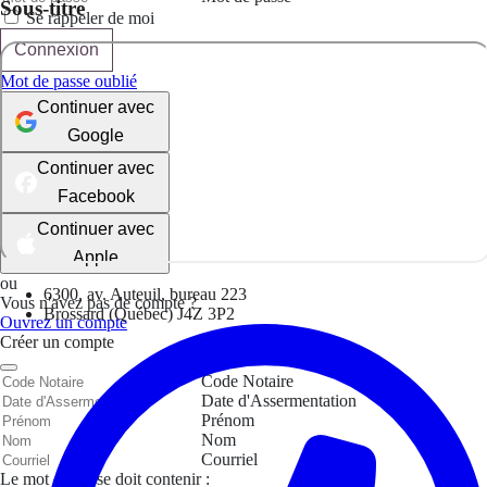
Sous-titre
Se rappeler de moi
Connexion
Mot de passe oublié
Continuer avec
Google
Continuer avec
Facebook
Continuer avec
Apple
ou
6300, av. Auteuil, bureau 223
Vous n'avez pas de compte ?
Brossard (Québec) J4Z 3P2
Ouvrez un compte
Créer un compte
Code Notaire
Date d'Assermentation
Prénom
Nom
Courriel
Le mot de passe doit contenir :