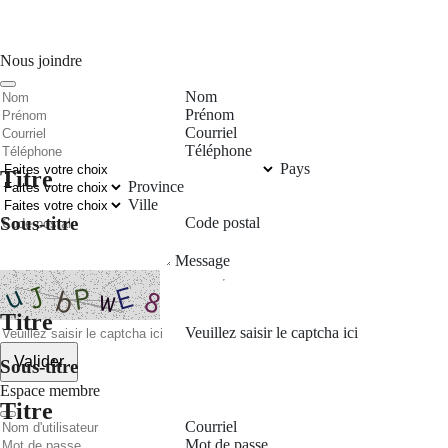
Nous joindre
Nom
Prénom
Courriel
Téléphone
Pays
Titre
Province
Ville
Sous-titre
Code postal
Message
Titre
Veuillez saisir le captcha ici
Valider
Sous-titre
Espace membre
Titre
Courriel
Mot de passe