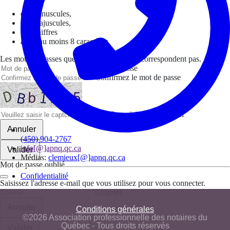
des minuscules,
des majuscules,
des chiffres
avoir au moins 8 caractères
Les mots de passes que vous avez saisis ne correspondent pas.
Mot de passe
Confirmez le mot de passe
Veuillez saisir le captcha ici
Annuler
(450) 904-2767
info[@]apnq.qc.ca
Valider
Médias:
clemieux[@]apnq.qc.ca
Mot de passe oublié
Confidentialité
Saisissez l'adresse e-mail que vous utilisez pour vous connecter.
Courriel
Annuler
Conditions générales
©2026 Association professionnelle des notaires du
Québec - Tous droits réservés
Valider