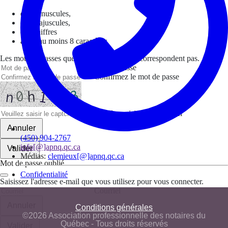
des minuscules,
des majuscules,
des chiffres
avoir au moins 8 caractères
Les mots de passes que vous avez saisis ne correspondent pas.
Mot de passe
Confirmez le mot de passe
Veuillez saisir le captcha ici
Annuler
(450) 904-2767
info[@]apnq.qc.ca
Valider
Médias:
clemieux[@]apnq.qc.ca
Mot de passe oublié
Confidentialité
Saisissez l'adresse e-mail que vous utilisez pour vous connecter.
Courriel
Annuler
Conditions générales
©2026 Association professionnelle des notaires du
Québec - Tous droits réservés
Valider