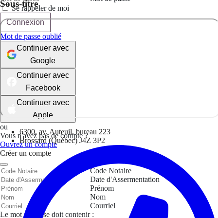
Sous-titre
Se rappeler de moi
Connexion
Mot de passe oublié
Continuer avec
Google
Continuer avec
Facebook
Continuer avec
Apple
ou
6300, av. Auteuil, bureau 223
Vous n'avez pas de compte ?
Brossard (Québec) J4Z 3P2
Ouvrez un compte
Créer un compte
Code Notaire
Date d'Assermentation
Prénom
Nom
Courriel
Le mot de passe doit contenir :