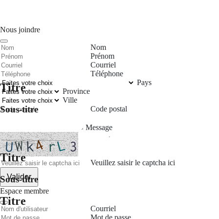
Nous joindre
Nom
Prénom
Courriel
Téléphone
Pays
Titre
Province
Ville
Sous-titre
Code postal
Message
Titre
Veuillez saisir le captcha ici
Valider
Sous-titre
Espace membre
Titre
Courriel
Mot de passe