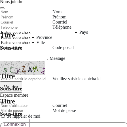
Nous joindre
Nom
Prénom
Courriel
Téléphone
Pays
Titre
Province
Ville
Sous-titre
Code postal
Message
Titre
Veuillez saisir le captcha ici
Valider
Sous-titre
Espace membre
Titre
Courriel
Mot de passe
Sous-titre
Se rappeler de moi
Connexion