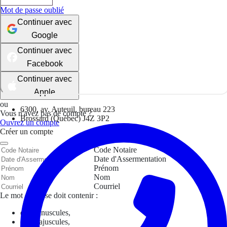
Mot de passe oublié
Continuer avec
Google
Continuer avec
Facebook
Continuer avec
Apple
ou
6300, av. Auteuil, bureau 223
Vous n'avez pas de compte ?
Brossard (Québec) J4Z 3P2
Ouvrez un compte
Créer un compte
Code Notaire
Date d'Assermentation
Prénom
Nom
Courriel
Le mot de passe doit contenir :
des minuscules,
des majuscules,