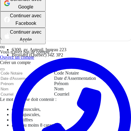
Google
Continuer avec
Facebook
Continuer avec
Apple
ou
6300, av. Auteuil, bureau 223
Vous n'avez pas de compte ?
Brossard (Québec) J4Z 3P2
Ouvrez un compte
Créer un compte
Code Notaire
Date d'Assermentation
Prénom
Nom
Courriel
Le mot de passe doit contenir :
des minuscules,
des majuscules,
des chiffres
avoir au moins 8 caractères