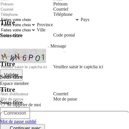
Prénom
Courriel
Téléphone
Pays
Titre
Province
Ville
Sous-titre
Code postal
Message
Titre
Veuillez saisir le captcha ici
Valider
Sous-titre
Espace membre
Titre
Courriel
Mot de passe
Sous-titre
Se rappeler de moi
Connexion
Mot de passe oublié
Continuer avec