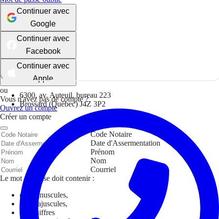
Continuer avec
Google
Continuer avec
Facebook
Continuer avec
Apple
ou
6300, av. Auteuil, bureau 223
Vous n'avez pas de compte ?
Brossard (Québec) J4Z 3P2
Ouvrez un compte
Créer un compte
Code Notaire
Date d'Assermentation
Prénom
Nom
Courriel
Le mot de passe doit contenir :
des minuscules,
des majuscules,
des chiffres