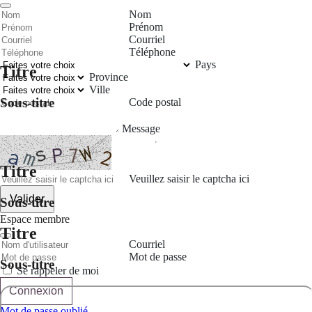
Nom
Prénom
Courriel
Téléphone
Pays
Titre
Province
Ville
Sous-titre
Code postal
Message
Titre
Veuillez saisir le captcha ici
Valider
Sous-titre
Espace membre
Titre
Courriel
Mot de passe
Sous-titre
Se rappeler de moi
Connexion
Mot de passe oublié