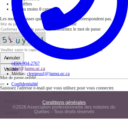
des chiffres
avoir au moins 8 caractères
Les mots de passes que vous avez saisis ne correspondent pas.
Mot de passe
Confirmez le mot de passe
Veuillez saisir le captcha ici
Annuler
(450) 904-2767
info[@]apnq.qc.ca
Valider
Médias:
clemieux[@]apnq.qc.ca
Mot de passe oublié
Confidentialité
Saisissez l'adresse e-mail que vous utilisez pour vous connecter.
Courriel
Annuler
Conditions générales
©2026 Association professionnelle des notaires du
Québec - Tous droits réservés
Valider