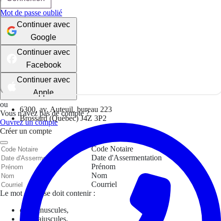
Mot de passe oublié
Continuer avec
Google
Continuer avec
Facebook
Continuer avec
Apple
ou
6300, av. Auteuil, bureau 223
Vous n'avez pas de compte ?
Brossard (Québec) J4Z 3P2
Ouvrez un compte
Créer un compte
Code Notaire
Date d'Assermentation
Prénom
Nom
Courriel
Le mot de passe doit contenir :
des minuscules,
des majuscules,