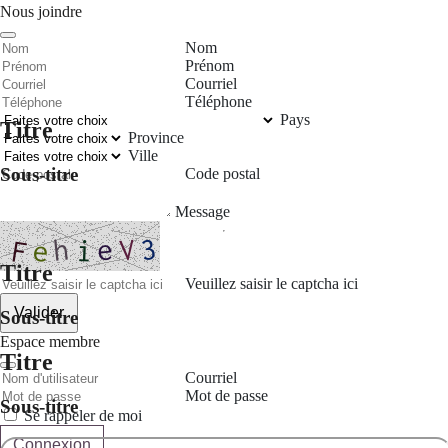
Nous joindre
Nom
Prénom
Courriel
Téléphone
Pays
Titre
Province
Ville
Sous-titre
Code postal
Message
Titre
Veuillez saisir le captcha ici
Valider
Sous-titre
Espace membre
Titre
Courriel
Mot de passe
Sous-titre
Se rappeler de moi
Connexion