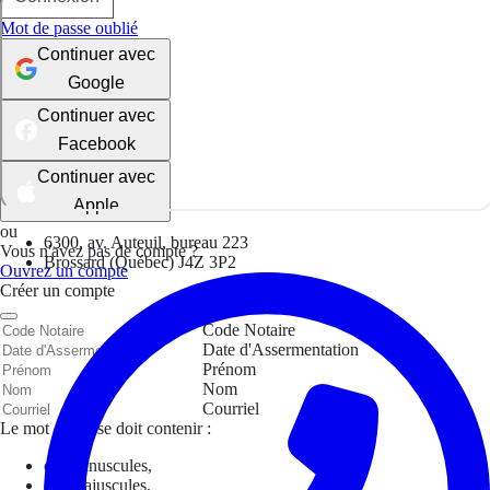
Mot de passe oublié
Continuer avec
Google
Continuer avec
Facebook
Continuer avec
Apple
ou
6300, av. Auteuil, bureau 223
Vous n'avez pas de compte ?
Brossard (Québec) J4Z 3P2
Ouvrez un compte
Créer un compte
Code Notaire
Date d'Assermentation
Prénom
Nom
Courriel
Le mot de passe doit contenir :
des minuscules,
des majuscules,