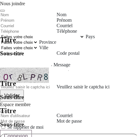
Nous joindre
Nom
Prénom
Courriel
Téléphone
Pays
Titre
Province
Ville
Sous-titre
Code postal
Message
Titre
Veuillez saisir le captcha ici
Valider
Sous-titre
Espace membre
Titre
Courriel
Mot de passe
Sous-titre
Se rappeler de moi
Connexion