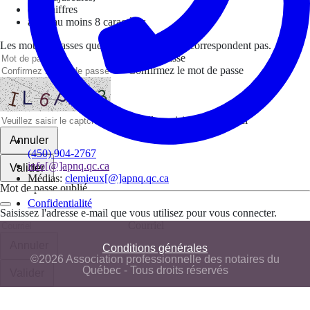
des chiffres
avoir au moins 8 caractères
Les mots de passes que vous avez saisis ne correspondent pas.
Mot de passe
Confirmez le mot de passe
Veuillez saisir le captcha ici
Annuler
(450) 904-2767
info[@]apnq.qc.ca
Valider
Médias:
clemieux[@]apnq.qc.ca
Mot de passe oublié
Confidentialité
Saisissez l'adresse e-mail que vous utilisez pour vous connecter.
Courriel
Annuler
Conditions générales
©2026 Association professionnelle des notaires du
Québec - Tous droits réservés
Valider