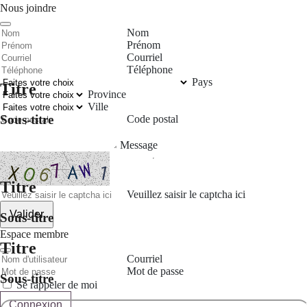
Nous joindre
Nom
Prénom
Courriel
Téléphone
Pays
Titre
Province
Ville
Sous-titre
Code postal
Message
Titre
Veuillez saisir le captcha ici
Valider
Sous-titre
Espace membre
Titre
Courriel
Mot de passe
Sous-titre
Se rappeler de moi
Connexion