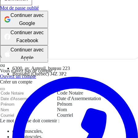
Mot de passe oublié
Continuer avec
Google
Continuer avec
Facebook
Continuer avec
Apple
ou
6300, av. Auteuil, bureau 223
Vous n'avez pas de compte ?
Brossard (Québec) J4Z 3P2
Ouvrez un compte
Créer un compte
Code Notaire
Date d'Assermentation
Prénom
Nom
Courriel
Le mot de passe doit contenir :
des minuscules,
des majuscules,