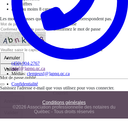
des chiffres
avoir au moins 8 caractères
Les mots de passes que vous avez saisis ne correspondent pas.
Mot de passe
Confirmez le mot de passe
Veuillez saisir le captcha ici
Annuler
(450) 904-2767
info[@]apnq.qc.ca
Valider
Médias:
clemieux[@]apnq.qc.ca
Mot de passe oublié
Confidentialité
Saisissez l'adresse e-mail que vous utilisez pour vous connecter.
Courriel
Annuler
Conditions générales
©2026 Association professionnelle des notaires du
Québec - Tous droits réservés
Valider