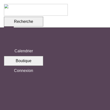
Recherche
Calendrier
Boutique
Votre association
Mission de l'association
Connexion
Équipe
Comités
Vision 2030 - Transition notariale
Commanditaires
Emplois