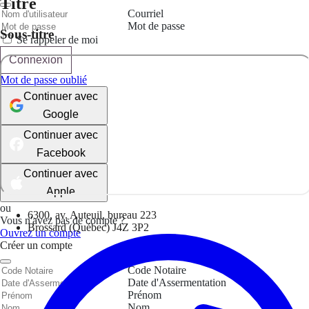
Titre
Courriel
Mot de passe
Sous-titre
Se rappeler de moi
Connexion
Mot de passe oublié
Continuer avec
Google
Continuer avec
Facebook
Continuer avec
Apple
ou
6300, av. Auteuil, bureau 223
Vous n'avez pas de compte ?
Brossard (Québec) J4Z 3P2
Ouvrez un compte
Créer un compte
Code Notaire
Date d'Assermentation
Prénom
Nom