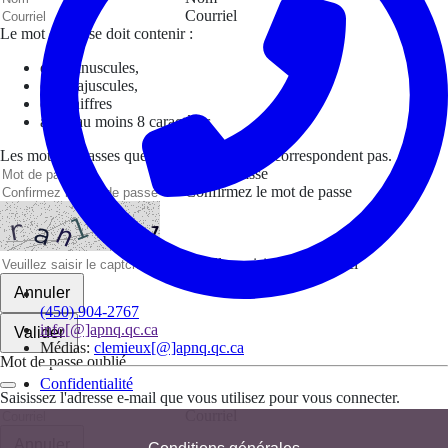
Courriel
Le mot de passe doit contenir :
des minuscules,
des majuscules,
des chiffres
avoir au moins 8 caractères
Les mots de passes que vous avez saisis ne correspondent pas.
Mot de passe
Confirmez le mot de passe
Veuillez saisir le captcha ici
Annuler
(450) 904-2767
info[@]apnq.qc.ca
Valider
Médias:
clemieux[@]apnq.qc.ca
Mot de passe oublié
Confidentialité
Saisissez l'adresse e-mail que vous utilisez pour vous connecter.
Courriel
Annuler