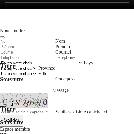
Nous joindre
Nom
Prénom
Courriel
Téléphone
Pays
Titre
Province
Ville
Sous-titre
Code postal
Message
Titre
Veuillez saisir le captcha ici
Valider
Sous-titre
Espace membre