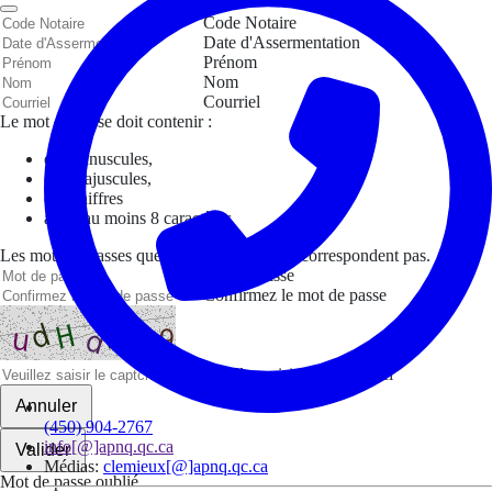
Code Notaire
Date d'Assermentation
Prénom
Nom
Courriel
Le mot de passe doit contenir :
des minuscules,
des majuscules,
des chiffres
avoir au moins 8 caractères
Les mots de passes que vous avez saisis ne correspondent pas.
Mot de passe
Confirmez le mot de passe
Veuillez saisir le captcha ici
Annuler
(450) 904-2767
info[@]apnq.qc.ca
Valider
Médias:
clemieux[@]apnq.qc.ca
Mot de passe oublié