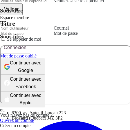
Veuillez saisir le captcha ici
Valider
Sous-titre
Espace membre
Titre
Courriel
Mot de passe
Sous-titre
Se rappeler de moi
Connexion
Mot de passe oublié
Continuer avec
Google
Continuer avec
Facebook
Continuer avec
Apple
ou
6300, av. Auteuil, bureau 223
Vous n'avez pas de compte ?
Brossard (Québec) J4Z 3P2
Ouvrez un compte
Créer un compte