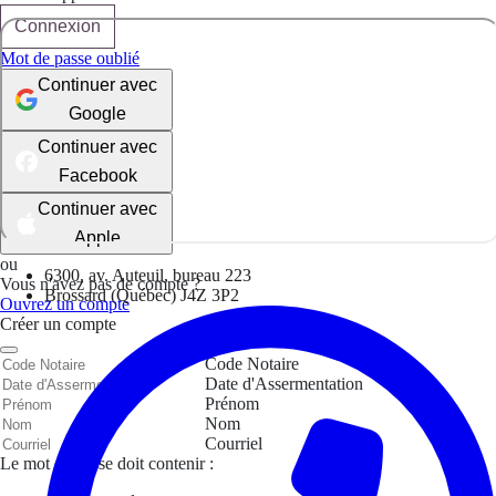
Connexion
Mot de passe oublié
Continuer avec
Google
Continuer avec
Facebook
Continuer avec
Apple
ou
6300, av. Auteuil, bureau 223
Vous n'avez pas de compte ?
Brossard (Québec) J4Z 3P2
Ouvrez un compte
Créer un compte
Code Notaire
Date d'Assermentation
Prénom
Nom
Courriel
Le mot de passe doit contenir :