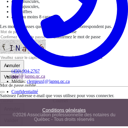
des minuscules,
des majuscules,
des chiffres
avoir au moins 8 caractères
Les mots de passes que vous avez saisis ne correspondent pas.
Mot de passe
Confirmez le mot de passe
Veuillez saisir le captcha ici
Annuler
(450) 904-2767
info[@]apnq.qc.ca
Valider
Médias:
clemieux[@]apnq.qc.ca
Mot de passe oublié
Confidentialité
Saisissez l'adresse e-mail que vous utilisez pour vous connecter.
Courriel
Annuler
Conditions générales
©2026 Association professionnelle des notaires du
Québec - Tous droits réservés
Valider