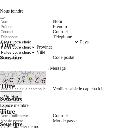
Nous joindre
Nom
Prénom
Courriel
Téléphone
Pays
Titre
Province
Ville
Sous-titre
Code postal
Message
Titre
Veuillez saisir le captcha ici
Valider
Sous-titre
Espace membre
Titre
Courriel
Mot de passe
Sous-titre
Se rappeler de moi