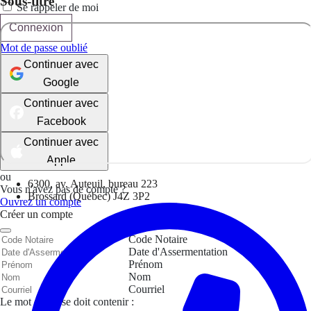
Sous-titre
Se rappeler de moi
Connexion
Mot de passe oublié
Continuer avec
Google
Continuer avec
Facebook
Continuer avec
Apple
ou
6300, av. Auteuil, bureau 223
Vous n'avez pas de compte ?
Brossard (Québec) J4Z 3P2
Ouvrez un compte
Créer un compte
Code Notaire
Date d'Assermentation
Prénom
Nom
Courriel
Le mot de passe doit contenir :