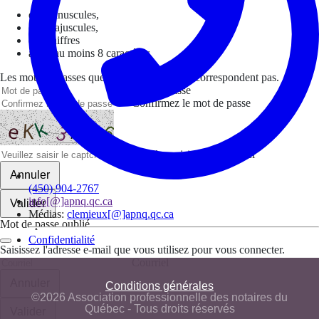
des minuscules,
des majuscules,
des chiffres
avoir au moins 8 caractères
Les mots de passes que vous avez saisis ne correspondent pas.
Mot de passe
Confirmez le mot de passe
Veuillez saisir le captcha ici
Annuler
(450) 904-2767
info[@]apnq.qc.ca
Valider
Médias:
clemieux[@]apnq.qc.ca
Mot de passe oublié
Confidentialité
Saisissez l'adresse e-mail que vous utilisez pour vous connecter.
Courriel
Annuler
Conditions générales
©2026 Association professionnelle des notaires du
Québec - Tous droits réservés
Valider