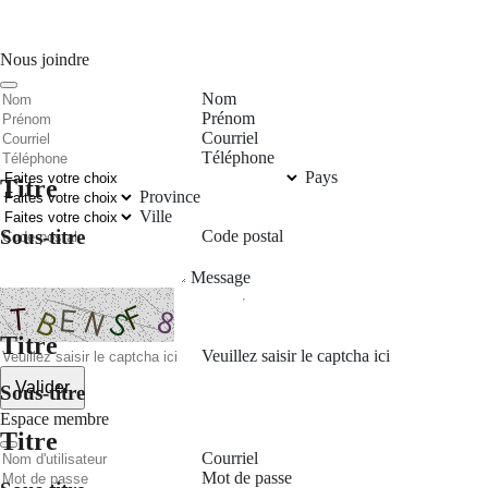
Nous joindre
Nom
Prénom
Courriel
Téléphone
Pays
Titre
Province
Ville
Sous-titre
Code postal
Message
Titre
Veuillez saisir le captcha ici
Valider
Sous-titre
Espace membre
Titre
Courriel
Mot de passe