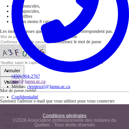
des minuscules,
des majuscules,
des chiffres
avoir au moins 8 caractères
Les mots de passes que vous avez saisis ne correspondent pas.
Mot de passe
Confirmez le mot de passe
Veuillez saisir le captcha ici
Annuler
(450) 904-2767
info[@]apnq.qc.ca
Valider
Médias:
clemieux[@]apnq.qc.ca
Mot de passe oublié
Confidentialité
Saisissez l'adresse e-mail que vous utilisez pour vous connecter.
Courriel
Annuler
Conditions générales
©2026 Association professionnelle des notaires du
Québec - Tous droits réservés
Valider