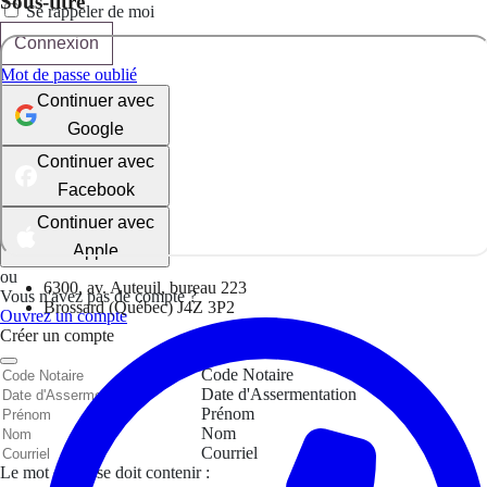
Sous-titre
Se rappeler de moi
Connexion
Mot de passe oublié
Continuer avec
Google
Continuer avec
Facebook
Continuer avec
Apple
ou
6300, av. Auteuil, bureau 223
Vous n'avez pas de compte ?
Brossard (Québec) J4Z 3P2
Ouvrez un compte
Créer un compte
Code Notaire
Date d'Assermentation
Prénom
Nom
Courriel
Le mot de passe doit contenir :