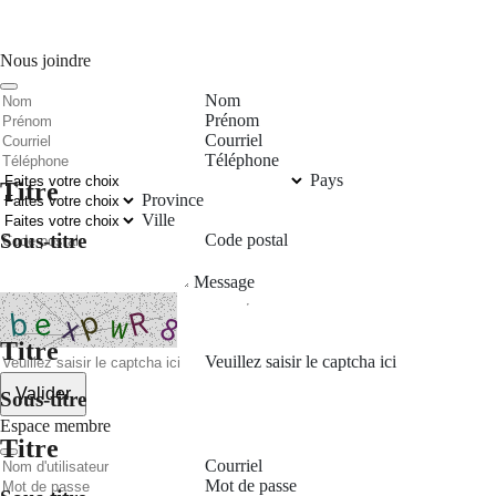
Nous joindre
Nom
Prénom
Courriel
Téléphone
Pays
Titre
Province
Ville
Sous-titre
Code postal
Message
Titre
Veuillez saisir le captcha ici
Valider
Sous-titre
Espace membre
Titre
Courriel
Mot de passe