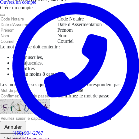
Ouvrez un compte
Créer un compte
Code Notaire
Date d'Assermentation
Prénom
Nom
Courriel
Le mot de passe doit contenir :
des minuscules,
des majuscules,
des chiffres
avoir au moins 8 caractères
Les mots de passes que vous avez saisis ne correspondent pas.
Mot de passe
Confirmez le mot de passe
Veuillez saisir le captcha ici
Annuler
(450) 904-2767
info[@]apnq.qc.ca