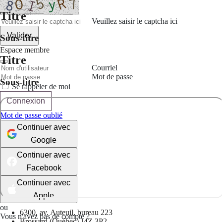
Titre
Veuillez saisir le captcha ici
Valider
Sous-titre
Espace membre
Titre
Courriel
Mot de passe
Sous-titre
Se rappeler de moi
Connexion
Mot de passe oublié
Continuer avec
Google
Continuer avec
Facebook
Continuer avec
Apple
ou
6300, av. Auteuil, bureau 223
Vous n'avez pas de compte ?
Brossard (Québec) J4Z 3P2