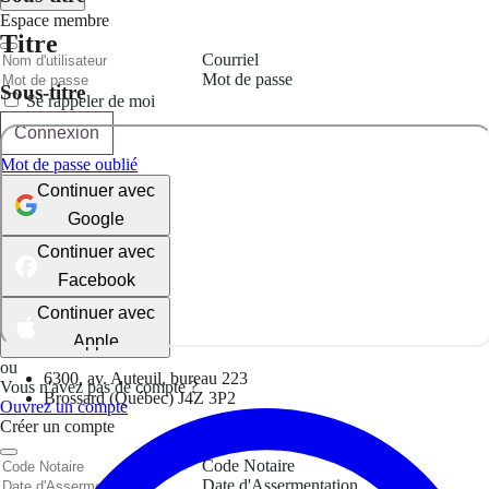
Espace membre
Titre
Courriel
Mot de passe
Sous-titre
Se rappeler de moi
Connexion
Mot de passe oublié
Continuer avec
Google
Continuer avec
Facebook
Continuer avec
Apple
ou
6300, av. Auteuil, bureau 223
Vous n'avez pas de compte ?
Brossard (Québec) J4Z 3P2
Ouvrez un compte
Créer un compte
Code Notaire
Date d'Assermentation