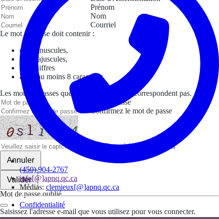
Prénom
Nom
Courriel
Le mot de passe doit contenir :
des minuscules,
des majuscules,
des chiffres
avoir au moins 8 caractères
Les mots de passes que vous avez saisis ne correspondent pas.
Mot de passe
Confirmez le mot de passe
Veuillez saisir le captcha ici
Annuler
(450) 904-2767
info[@]apnq.qc.ca
Valider
Médias:
clemieux[@]apnq.qc.ca
Mot de passe oublié
Confidentialité
Saisissez l'adresse e-mail que vous utilisez pour vous connecter.