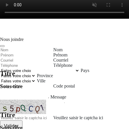
Nous joindre
Nom
Prénom
Courriel
Téléphone
Pays
Titre
Province
Ville
Sous-titre
Code postal
Message
Titre
Veuillez saisir le captcha ici
Valider
Sous-titre