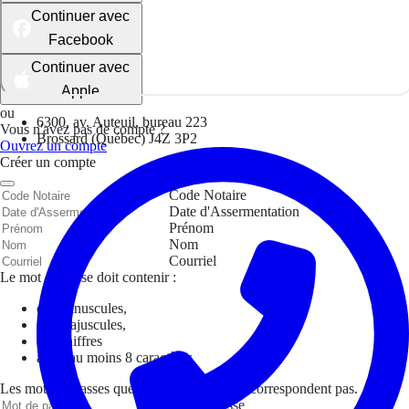
Continuer avec
Facebook
Continuer avec
Apple
ou
6300, av. Auteuil, bureau 223
Vous n'avez pas de compte ?
Brossard (Québec) J4Z 3P2
Ouvrez un compte
Créer un compte
Code Notaire
Date d'Assermentation
Prénom
Nom
Courriel
Le mot de passe doit contenir :
des minuscules,
des majuscules,
des chiffres
avoir au moins 8 caractères
Les mots de passes que vous avez saisis ne correspondent pas.
Mot de passe