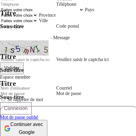
Téléphone
Pays
Titre
Province
Ville
Sous-titre
Code postal
Message
Titre
Veuillez saisir le captcha ici
Valider
Sous-titre
Espace membre
Titre
Courriel
Mot de passe
Sous-titre
Se rappeler de moi
Connexion
Mot de passe oublié
Continuer avec
Google