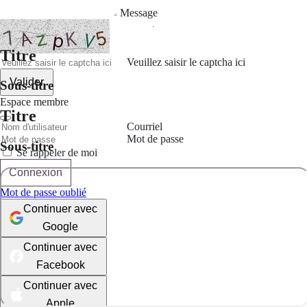
Message
Titre
Veuillez saisir le captcha ici
Valider
Sous-titre
Espace membre
Titre
Courriel
Mot de passe
Sous-titre
Se rappeler de moi
Connexion
Mot de passe oublié
Continuer avec
Google
Continuer avec
Facebook
Continuer avec
Apple