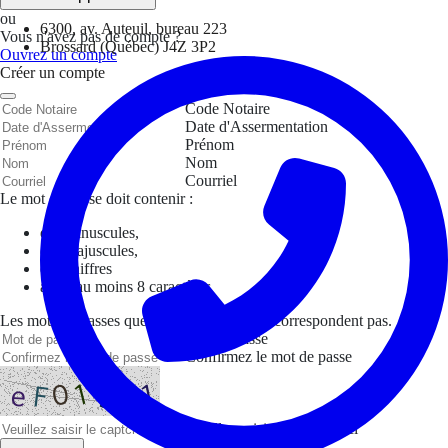
ou
6300, av. Auteuil, bureau 223
Vous n'avez pas de compte ?
Brossard (Québec) J4Z 3P2
Ouvrez un compte
Créer un compte
Code Notaire
Date d'Assermentation
Prénom
Nom
Courriel
Le mot de passe doit contenir :
des minuscules,
des majuscules,
des chiffres
avoir au moins 8 caractères
Les mots de passes que vous avez saisis ne correspondent pas.
Mot de passe
Confirmez le mot de passe
Veuillez saisir le captcha ici