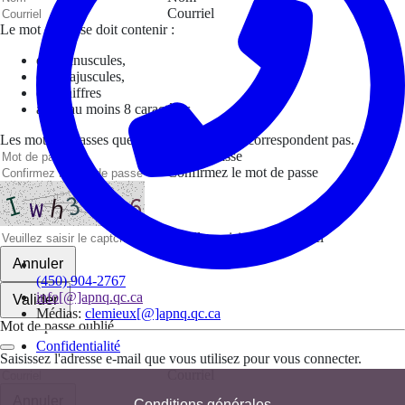
Courriel
Le mot de passe doit contenir :
des minuscules,
des majuscules,
des chiffres
avoir au moins 8 caractères
Les mots de passes que vous avez saisis ne correspondent pas.
Mot de passe
Confirmez le mot de passe
Veuillez saisir le captcha ici
Annuler
(450) 904-2767
info[@]apnq.qc.ca
Valider
Médias:
clemieux[@]apnq.qc.ca
Mot de passe oublié
Confidentialité
Saisissez l'adresse e-mail que vous utilisez pour vous connecter.
Courriel
Annuler
Conditions générales