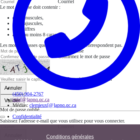
Courriel
Le mot de passe doit contenir :
des minuscules,
des majuscules,
des chiffres
avoir au moins 8 caractères
Les mots de passes que vous avez saisis ne correspondent pas.
Mot de passe
Confirmez le mot de passe
Veuillez saisir le captcha ici
Annuler
(450) 904-2767
info[@]apnq.qc.ca
Valider
Médias:
clemieux[@]apnq.qc.ca
Mot de passe oublié
Confidentialité
Saisissez l'adresse e-mail que vous utilisez pour vous connecter.
Courriel
Annuler
Conditions générales