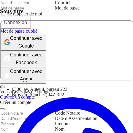
Courriel
Mot de passe
Sous-titre
Se rappeler de moi
Connexion
Mot de passe oublié
Continuer avec
Google
Continuer avec
Facebook
Continuer avec
Apple
ou
6300, av. Auteuil, bureau 223
Vous n'avez pas de compte ?
Brossard (Québec) J4Z 3P2
Ouvrez un compte
Créer un compte
Code Notaire
Date d'Assermentation
Prénom
Nom