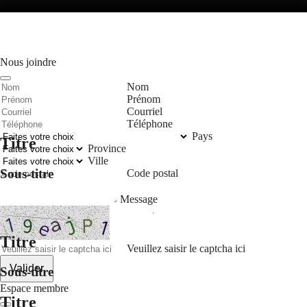
Nous joindre
Nom
Prénom
Courriel
Téléphone
Pays
Titre
Province
Ville
Sous-titre
Code postal
Message
Titre
Veuillez saisir le captcha ici
Valider
Sous-titre
Espace membre
Titre