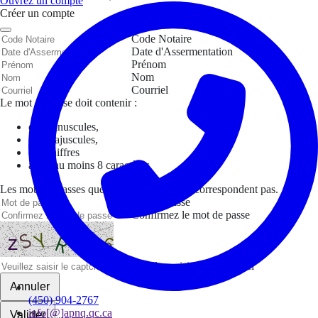
Ouvrez un compte
Créer un compte
Code Notaire
Date d'Assermentation
Prénom
Nom
Courriel
Le mot de passe doit contenir :
des minuscules,
des majuscules,
des chiffres
avoir au moins 8 caractères
Les mots de passes que vous avez saisis ne correspondent pas.
Mot de passe
Confirmez le mot de passe
Veuillez saisir le captcha ici
Annuler
(450) 904-2767
info[@]apnq.qc.ca
Valider