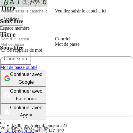
Titre
Veuillez saisir le captcha ici
Valider
Sous-titre
Espace membre
Titre
Courriel
Mot de passe
Sous-titre
Se rappeler de moi
Connexion
Mot de passe oublié
Continuer avec
Google
Continuer avec
Facebook
Continuer avec
Apple
ou
6300, av. Auteuil, bureau 223
Vous n'avez pas de compte ?
Brossard (Québec) J4Z 3P2