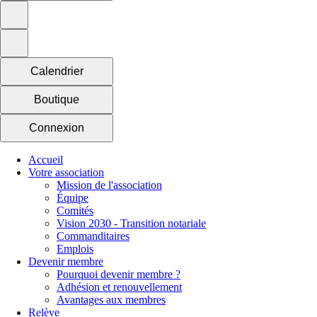
Calendrier
Boutique
Connexion
Accueil
Votre association
Mission de l'association
Équipe
Comités
Vision 2030 - Transition notariale
Commanditaires
Emplois
Devenir membre
Pourquoi devenir membre ?
Adhésion et renouvellement
Avantages aux membres
Relève