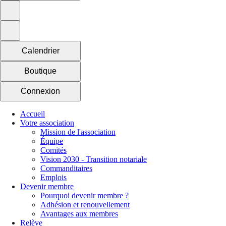
Calendrier
Boutique
Connexion
Accueil
Votre association
Mission de l'association
Équipe
Comités
Vision 2030 - Transition notariale
Commanditaires
Emplois
Devenir membre
Pourquoi devenir membre ?
Adhésion et renouvellement
Avantages aux membres
Relève