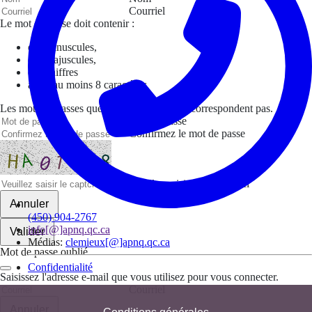
Courriel
Le mot de passe doit contenir :
des minuscules,
des majuscules,
des chiffres
avoir au moins 8 caractères
Les mots de passes que vous avez saisis ne correspondent pas.
Mot de passe
Confirmez le mot de passe
Veuillez saisir le captcha ici
Annuler
(450) 904-2767
info[@]apnq.qc.ca
Valider
Médias:
clemieux[@]apnq.qc.ca
Mot de passe oublié
Confidentialité
Saisissez l'adresse e-mail que vous utilisez pour vous connecter.
Courriel
Annuler