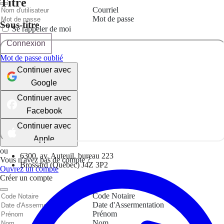
Titre
Courriel
Mot de passe
Sous-titre
Se rappeler de moi
Connexion
Mot de passe oublié
Continuer avec
Google
Continuer avec
Facebook
Continuer avec
Apple
ou
6300, av. Auteuil, bureau 223
Vous n'avez pas de compte ?
Brossard (Québec) J4Z 3P2
Ouvrez un compte
Créer un compte
Code Notaire
Date d'Assermentation
Prénom
Nom