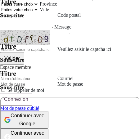
Titre
Province
Ville
Sous-titre
Code postal
Message
Titre
Veuillez saisir le captcha ici
Valider
Sous-titre
Espace membre
Titre
Courriel
Mot de passe
Sous-titre
Se rappeler de moi
Connexion
Mot de passe oublié
Continuer avec
Google
Continuer avec