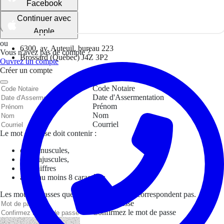
Facebook
Continuer avec
Apple
ou
6300, av. Auteuil, bureau 223
Vous n'avez pas de compte ?
Brossard (Québec) J4Z 3P2
Ouvrez un compte
Créer un compte
Code Notaire
Date d'Assermentation
Prénom
Nom
Courriel
Le mot de passe doit contenir :
des minuscules,
des majuscules,
des chiffres
avoir au moins 8 caractères
Les mots de passes que vous avez saisis ne correspondent pas.
Mot de passe
Confirmez le mot de passe