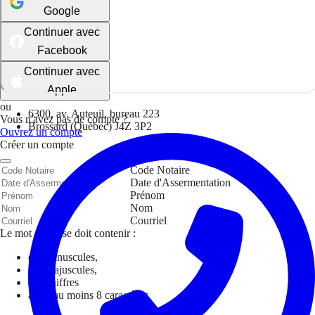
Google
Continuer avec
Facebook
Continuer avec
Apple
ou
6300, av. Auteuil, bureau 223
Vous n'avez pas de compte ?
Brossard (Québec) J4Z 3P2
Ouvrez un compte
Créer un compte
Code Notaire
Date d'Assermentation
Prénom
Nom
Courriel
Le mot de passe doit contenir :
des minuscules,
des majuscules,
des chiffres
avoir au moins 8 caractères