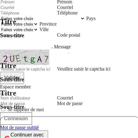
Prénom
Courriel
Téléphone
Pays
Titre
Province
Ville
Sous-titre
Code postal
Message
Titre
Veuillez saisir le captcha ici
Valider
Sous-titre
Espace membre
Titre
Courriel
Mot de passe
Sous-titre
Se rappeler de moi
Connexion
Mot de passe oublié
Continuer avec