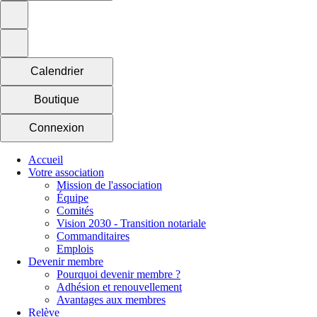
Calendrier
Boutique
Connexion
Accueil
Votre association
Mission de l'association
Équipe
Comités
Vision 2030 - Transition notariale
Commanditaires
Emplois
Devenir membre
Pourquoi devenir membre ?
Adhésion et renouvellement
Avantages aux membres
Relève