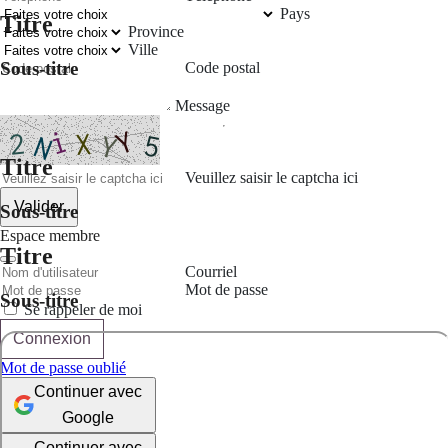
Pays
Titre
Province
Ville
Sous-titre
Code postal
Message
Titre
Veuillez saisir le captcha ici
Valider
Sous-titre
Espace membre
Titre
Courriel
Mot de passe
Sous-titre
Se rappeler de moi
Connexion
Mot de passe oublié
Continuer avec
Google
Continuer avec