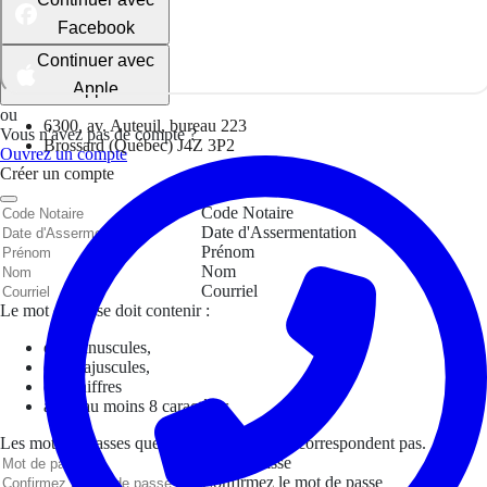
Facebook
Continuer avec
Apple
ou
6300, av. Auteuil, bureau 223
Vous n'avez pas de compte ?
Brossard (Québec) J4Z 3P2
Ouvrez un compte
Créer un compte
Code Notaire
Date d'Assermentation
Prénom
Nom
Courriel
Le mot de passe doit contenir :
des minuscules,
des majuscules,
des chiffres
avoir au moins 8 caractères
Les mots de passes que vous avez saisis ne correspondent pas.
Mot de passe
Confirmez le mot de passe