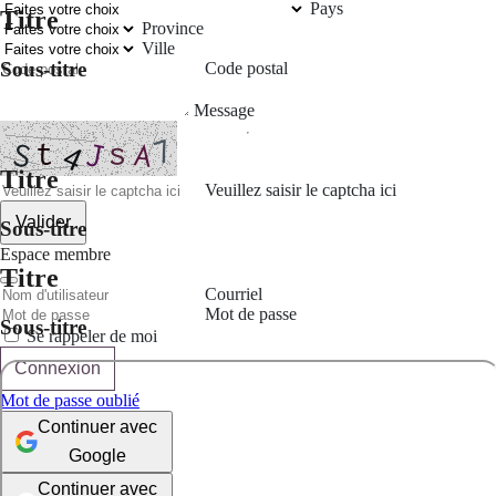
Pays
Titre
Province
Ville
Sous-titre
Code postal
Message
Titre
Veuillez saisir le captcha ici
Valider
Sous-titre
Espace membre
Titre
Courriel
Mot de passe
Sous-titre
Se rappeler de moi
Connexion
Mot de passe oublié
Continuer avec
Google
Continuer avec