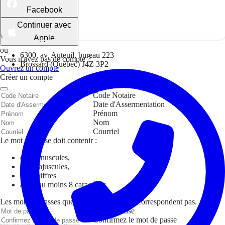
Facebook
Continuer avec
Apple
ou
6300, av. Auteuil, bureau 223
Vous n'avez pas de compte ?
Brossard (Québec) J4Z 3P2
Ouvrez un compte
Créer un compte
Code Notaire
Date d'Assermentation
Prénom
Nom
Courriel
Le mot de passe doit contenir :
des minuscules,
des majuscules,
des chiffres
avoir au moins 8 caractères
Les mots de passes que vous avez saisis ne correspondent pas.
Mot de passe
Confirmez le mot de passe