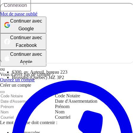
Connexion
Mot de passe oublié
Continuer avec
Google
Continuer avec
Facebook
Continuer avec
Apple
ou
6300, av. Auteuil, bureau 223
Vous n'avez pas de compte ?
Brossard (Québec) J4Z 3P2
Ouvrez un compte
Créer un compte
Code Notaire
Date d'Assermentation
Prénom
Nom
Courriel
Le mot de passe doit contenir :
des minuscules,