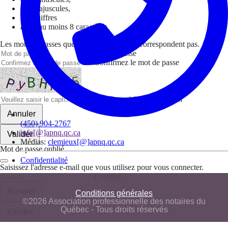
des majuscules,
des chiffres
avoir au moins 8 caractères
Les mots de passes que vous avez saisis ne correspondent pas.
Mot de passe
Confirmez le mot de passe
Veuillez saisir le captcha ici
Annuler
(450) 904-2767
info[@]apnq.qc.ca
Valider
Médias:
clemieux[@]apnq.qc.ca
Mot de passe oublié
Confidentialité
Saisissez l'adresse e-mail que vous utilisez pour vous connecter.
Courriel
Annuler
Conditions générales
©2026 Association professionnelle des notaires du
Québec - Tous droits réservés
Valider