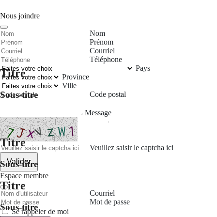
Nous joindre
Nom
Prénom
Courriel
Téléphone
Pays
Titre
Province
Ville
Sous-titre
Code postal
Message
Titre
Veuillez saisir le captcha ici
Valider
Sous-titre
Espace membre
Titre
Courriel
Mot de passe
Sous-titre
Se rappeler de moi