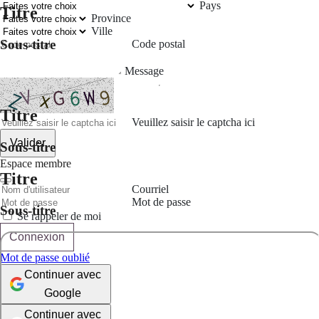
Pays
Titre
Province
Ville
Sous-titre
Code postal
Message
Titre
Veuillez saisir le captcha ici
Valider
Sous-titre
Espace membre
Titre
Courriel
Mot de passe
Sous-titre
Se rappeler de moi
Connexion
Mot de passe oublié
Continuer avec
Google
Continuer avec