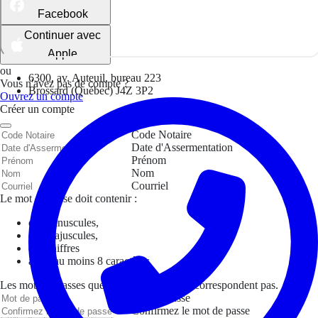
Facebook
Continuer avec
Apple
ou
6300, av. Auteuil, bureau 223
Vous n'avez pas de compte ?
Brossard (Québec) J4Z 3P2
Ouvrez un compte
Créer un compte
Code Notaire
Date d'Assermentation
Prénom
Nom
Courriel
Le mot de passe doit contenir :
des minuscules,
des majuscules,
des chiffres
avoir au moins 8 caractères
Les mots de passes que vous avez saisis ne correspondent pas.
Mot de passe
Confirmez le mot de passe