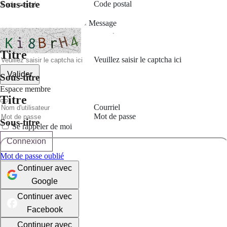
Sous-titre
Code postal
Message
Titre
Veuillez saisir le captcha ici
Valider
Sous-titre
Espace membre
Titre
Courriel
Mot de passe
Sous-titre
Se rappeler de moi
Connexion
Mot de passe oublié
Continuer avec
Google
Continuer avec
Facebook
Continuer avec