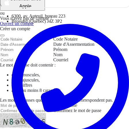
Apple
ou
6300, av. Auteuil, bureau 223
Vous n'avez pas de compte ?
Brossard (Québec) J4Z 3P2
Ouvrez un compte
Créer un compte
Code Notaire
Date d'Assermentation
Prénom
Nom
Courriel
Le mot de passe doit contenir :
des minuscules,
des majuscules,
des chiffres
avoir au moins 8 caractères
Les mots de passes que vous avez saisis ne correspondent pas.
Mot de passe
Confirmez le mot de passe